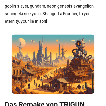
goblin slayer
,
gundam
,
neon genesis evangelion
,
schingeki no kyojin
,
Shangri-La Frontier
,
to your
eternity
,
your lie in april
Das Remake von TRIGUN