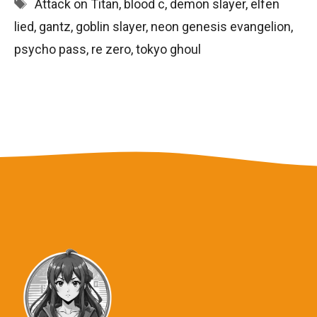
Schlagwörter
Attack on Titan
,
blood c
,
demon slayer
,
elfen
lied
,
gantz
,
goblin slayer
,
neon genesis evangelion
,
psycho pass
,
re zero
,
tokyo ghoul